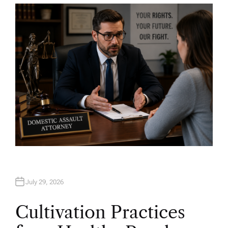
T
H
O
R
July 29, 2026
Cultivation Practices