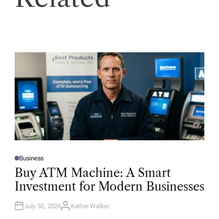
Business
P
O
Buy ATM Machine: A Smart
S
T
Investment for Modern Businesses
E
D
I
N
July 30, 2026
Kathie Walker
A
U