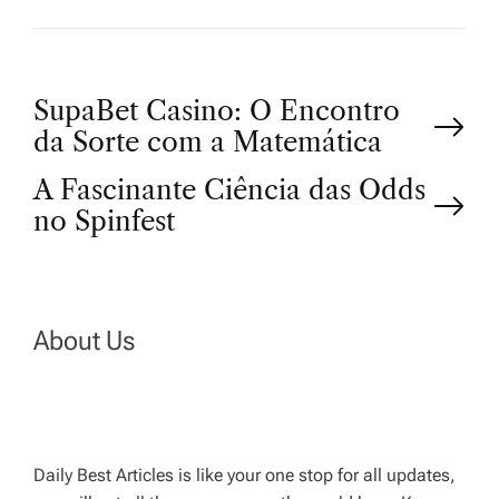
P
SupaBet Casino: O Encontro
da Sorte com a Matemática
o
A Fascinante Ciência das Odds
no Spinfest
s
t
n
About Us
a
v
Daily Best Articles is like your one stop for all updates,