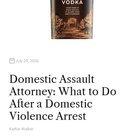
July 29, 2026
Domestic Assault
Attorney: What to Do
After a Domestic
Violence Arrest
Kathie Walker
A
U