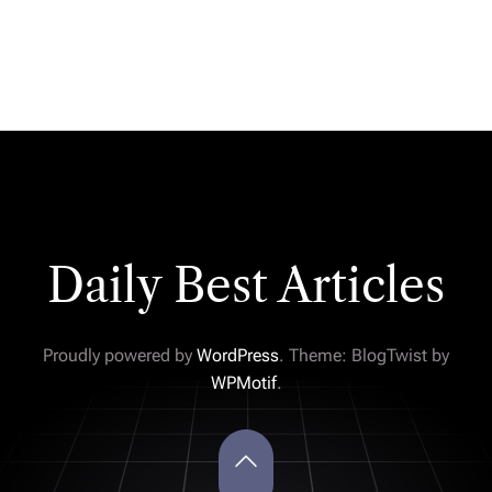
Daily Best Articles
Proudly powered by
WordPress
. Theme: BlogTwist by
WPMotif
.