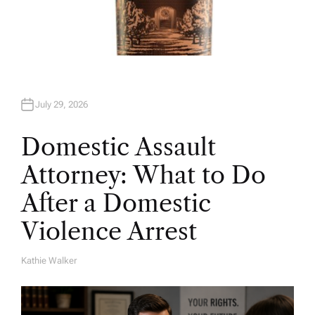
July 29, 2026
Domestic Assault
Attorney: What to Do
After a Domestic
Violence Arrest
Kathie Walker
A
U
T
H
O
R