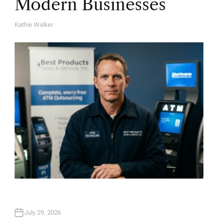
Modern Businesses
Kathie Walker
A
U
T
H
O
R
July 29, 2026