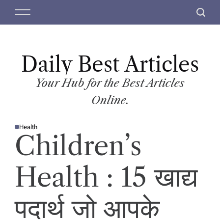
S
M
S
k
e
e
i
n
a
p
u
r
t
Daily Best Articles
c
o
h
c
Your Hub for the Best Articles
o
Online.
n
t
Health
e
P
Children’s
O
n
S
T
t
E
D
Health : 15 खाद्य
I
N
पदार्थ जो आपके