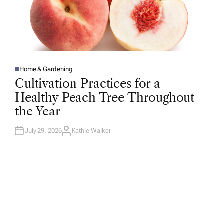
Home & Gardening
P
O
Cultivation Practices for a
S
T
Healthy Peach Tree Throughout
E
D
the Year
I
N
July 29, 2026
Kathie Walker
A
U
T
H
O
R