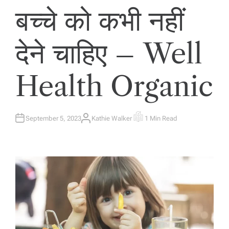
बच्चे को कभी नहीं
देने चाहिए – Well
Health Organic
September 5, 2023
Kathie Walker
1 Min Read
A
E
U
S
T
T
H
I
O
M
R
A
T
E
D
R
E
A
D
T
I
M
E