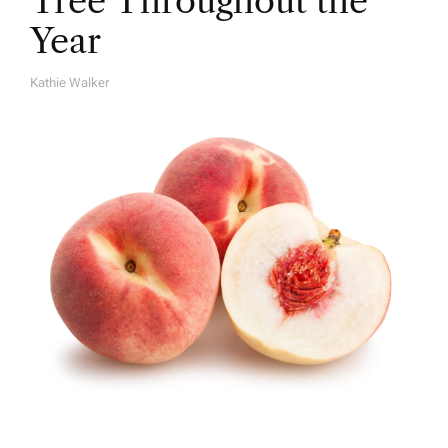
Tree Throughout the
Year
Kathie Walker
A
U
T
H
O
R