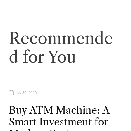
g
a
Recommende
t
i
d for You
o
n
July 30, 2026
Buy ATM Machine: A
Smart Investment for