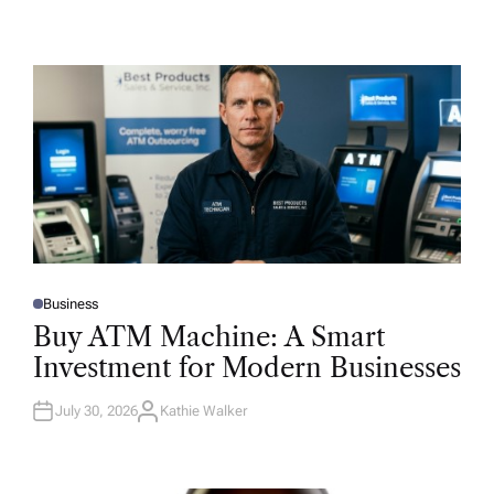
Business
P
O
Buy ATM Machine: A Smart
S
T
Investment for Modern Businesses
E
D
I
N
July 30, 2026
Kathie Walker
A
U
T
H
O
R