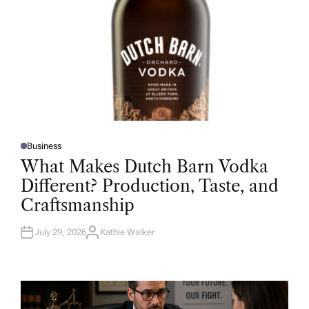
Business
P
O
What Makes Dutch Barn Vodka
S
T
Different? Production, Taste, and
E
D
Craftsmanship
I
N
July 29, 2026
Kathie Walker
A
U
T
H
O
R