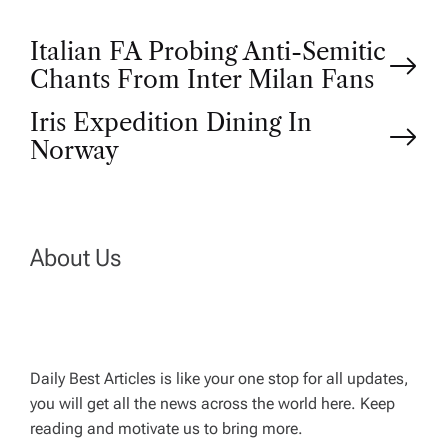
P
Italian FA Probing Anti-Semitic
Chants From Inter Milan Fans
o
Iris Expedition Dining In
Norway
s
t
n
About Us
a
v
Daily Best Articles is like your one stop for all updates,
you will get all the news across the world here. Keep
i
reading and motivate us to bring more.