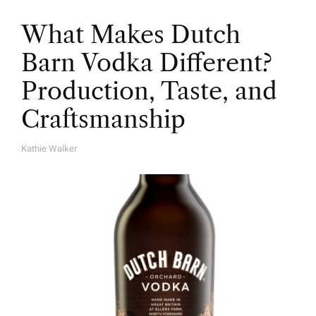
What Makes Dutch
Barn Vodka Different?
Production, Taste, and
Craftsmanship
Kathie Walker
A
U
T
H
O
R