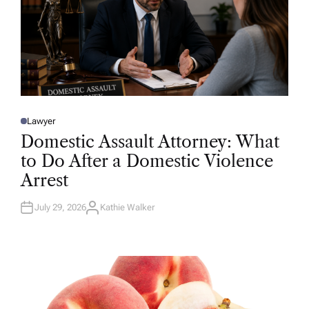
Lawyer
P
O
Domestic Assault Attorney: What
S
T
to Do After a Domestic Violence
E
D
Arrest
I
N
July 29, 2026
Kathie Walker
A
U
T
H
O
R